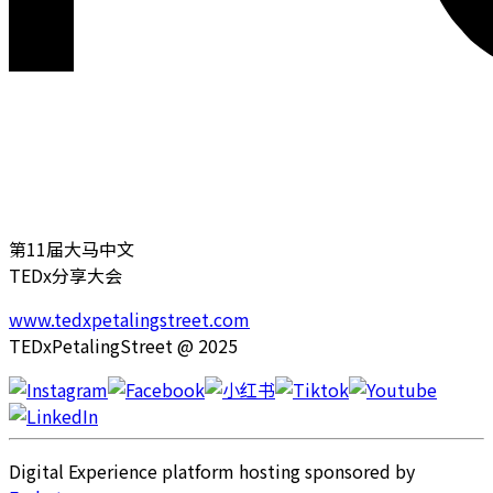
第11届大马中文
TEDx
分享大会
www.tedxpetalingstreet.com
TEDxPetalingStreet @ 2025
Digital Experience platform hosting sponsored by